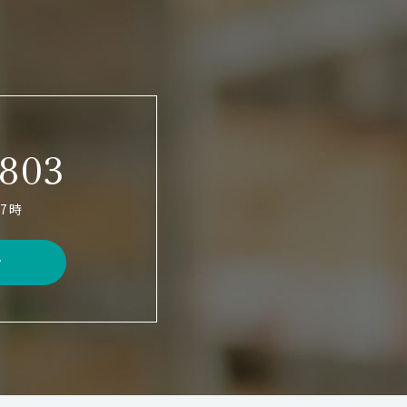
1803
7時
せ