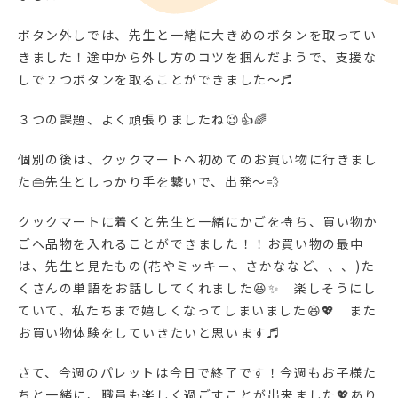
ボタン外しでは、先生と一緒に大きめのボタンを取ってい
きました！途中から外し方のコツを掴んだようで、支援な
しで２つボタンを取ることができました～♬
３つの課題、よく頑張りましたね😉👍🌈
個別の後は、クックマートへ初めてのお買い物に行きまし
た👜先生としっかり手を繋いで、出発～💨
クックマートに着くと先生と一緒にかごを持ち、買い物か
ごへ品物を入れることができました！！お買い物の最中
は、先生と見たもの(花やミッキー、さかななど、、、)た
くさんの単語をお話ししてくれました😆✨ 楽しそうにし
ていて、私たちまで嬉しくなってしまいました😆💖 また
お買い物体験をしていきたいと思います♬
さて、今週のパレットは今日で終了です！今週もお子様た
ちと一緒に、職員も楽しく過ごすことが出来ました💖あり