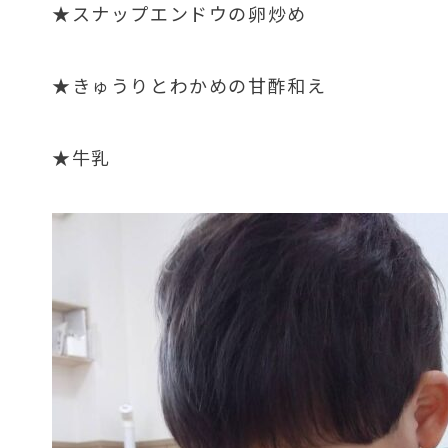
★スナップエンドウの卵炒め
★きゅうりとわかめの甘酢和え
★牛乳