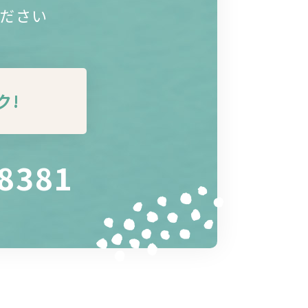
ださい
ク!
-8381