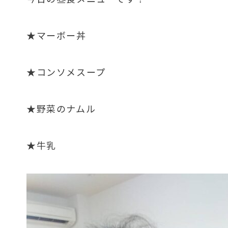
★マーボー丼
★コンソメスープ
★野菜のナムル
★牛乳