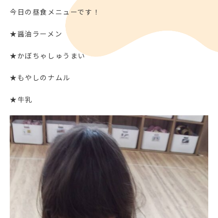
今日の昼食メニューです！
★醤油ラーメン
★かぼちゃしゅうまい
★もやしのナムル
★牛乳