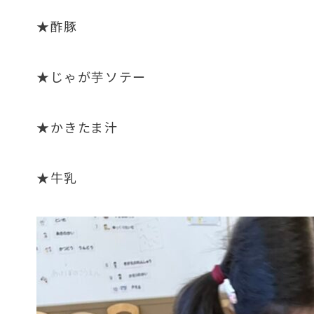
★酢豚
★じゃが芋ソテー
★かきたま汁
★牛乳