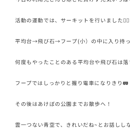
活動の運動では、サーキットを行いました🏃‍♂️
平均台→飛び石→フープ(小）の中に入り持
何度もやったことのある平均台や飛び石は落
フープではしっかりと握り電車になりきり🚃
その後はあけぼの公園までお散歩へ！
雲一つない青空で、きれいだね~とお話しし