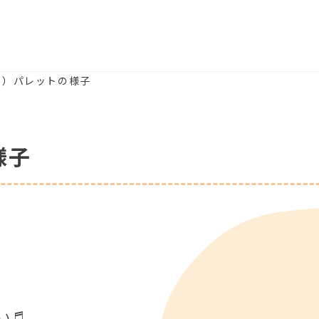
(水）パレットの様子
様子
い♬