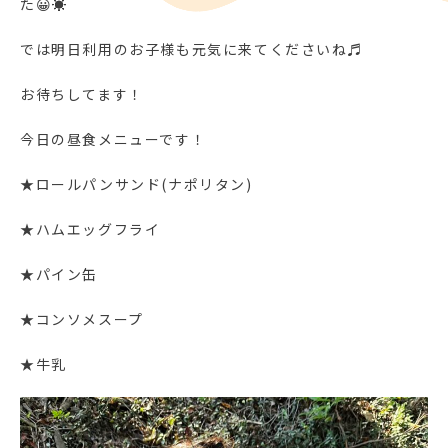
た😀☀
では明日利用のお子様も元気に来てくださいね♬
お待ちしてます！
今日の昼食メニューです！
★ロールパンサンド(ナポリタン)
★ハムエッグフライ
★パイン缶
★コンソメスープ
★牛乳