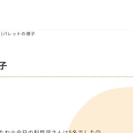
(木)パレットの様子
子
ね🌞今日の利用児さんは5名でした😉