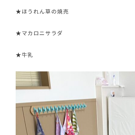
★ほうれん草の焼売
★マカロニサラダ
★牛乳