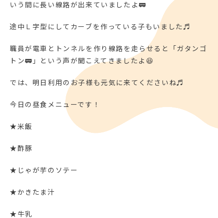
いう間に長い線路が出来ていましたよ🚃
途中Ｌ字型にしてカーブを作っている子もいました♬
職員が電車とトンネルを作り線路を走らせると「ガタンゴ
トン🚃」という声が聞こえてきましたよ😆
では、明日利用のお子様も元気に来てくださいね♬
今日の昼食メニューです！
★米飯
★酢豚
★じゃが芋のソテー
★かきたま汁
★牛乳