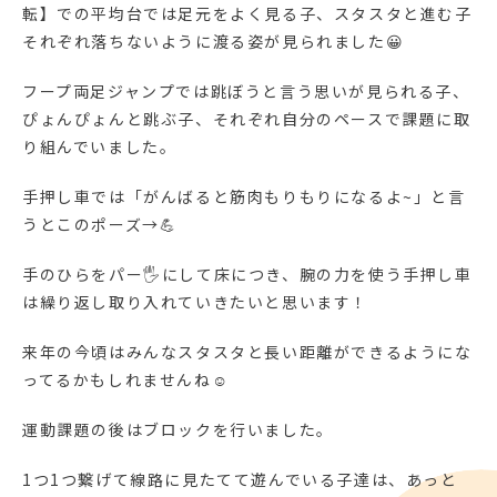
転】での平均台では足元をよく見る子、スタスタと進む子
それぞれ落ちないように渡る姿が見られました😀
フープ両足ジャンプでは跳ぼうと言う思いが見られる子、
ぴょんぴょんと跳ぶ子、それぞれ自分のペースで課題に取
り組んでいました。
手押し車では「がんばると筋肉もりもりになるよ~」と言
うとこのポーズ→💪
手のひらをパー🖐にして床につき、腕の力を使う手押し車
は繰り返し取り入れていきたいと思います！
来年の今頃はみんなスタスタと長い距離ができるようにな
ってるかもしれませんね☺
運動課題の後はブロックを行いました。
1つ1つ繋げて線路に見たてて遊んでいる子達は、あっと