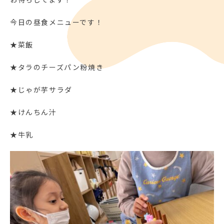
今日の昼食メニューです！
★菜飯
★タラのチーズパン粉焼き
★じゃが芋サラダ
★けんちん汁
★牛乳