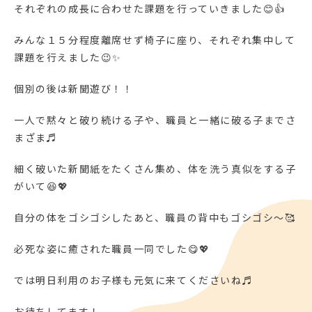
それぞれの成長に合わせた課題を行っていきました😊👍
みんな１５分程度離席せず椅子に座り、それぞれ集中して
課題を行えました😉✨
個別の後は新聞遊び！！
一人で黙々と破り続ける子や、職員と一緒に破る子までさ
まざま♬
細く破いた新聞紙をたくさん集め、体を洗う真似をする子
がいて😆💖
自分の体をゴシゴシしたあと、職員の背中もゴシゴシ～🥰
必死な姿に癒された職員一同でした😋💖
では明日利用のお子様も元気に来てくださいね♬
お待ちしてます！