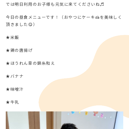
では明日利用のお子様も元気に来てくださいね♬
今日の昼食メニューです！（おやつにケーキ🍰を美味しく
頂きました😋）
★米飯
★鶏の唐揚げ
★ほうれん草の錦糸和え
★バナナ
★味噌汁
★牛乳