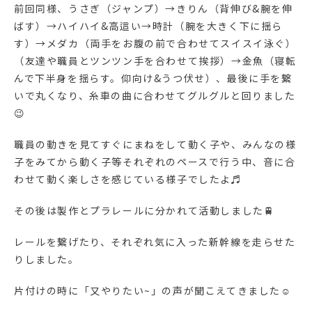
前回同様、うさぎ（ジャンプ）→きりん（背伸び&腕を伸
ばす）→ハイハイ&高這い→時計（腕を大きく下に揺ら
す）→メダカ（両手をお腹の前で合わせてスイスイ泳ぐ）
（友達や職員とツンツン手を合わせて挨拶）→金魚（寝転
んで下半身を揺らす。仰向け&うつ伏せ）、最後に手を繋
いで丸くなり、糸車の曲に合わせてグルグルと回りました
😉
職員の動きを見てすぐにまねをして動く子や、みんなの様
子をみてから動く子等それぞれのペースで行う中、音に合
わせて動く楽しさを感じている様子でしたよ♬
その後は製作とプラレールに分かれて活動しました🚆
レールを繋げたり、それぞれ気に入った新幹線を走らせた
りしました。
片付けの時に「又やりたい~」の声が聞こえてきました☺