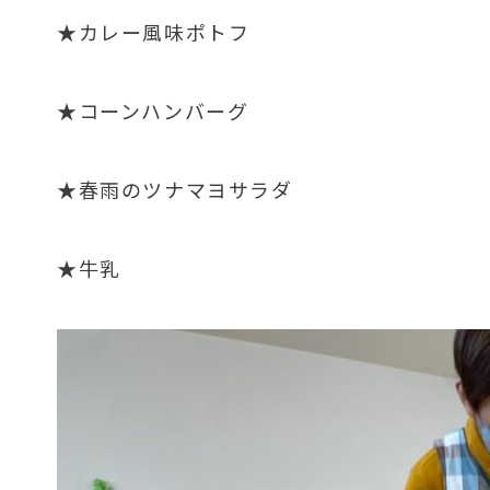
★カレー風味ポトフ
★コーンハンバーグ
★春雨のツナマヨサラダ
★牛乳