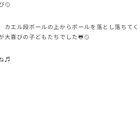
🥎
、カエル段ボールの上からボールを落とし落ちてく
大喜びの子どもたちでした🐸🥎
ね♬