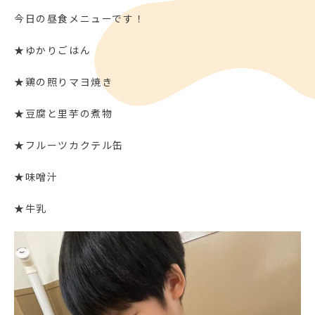
今日の昼食メニューです！
★ゆかりごはん
★鶏の照りマヨ焼き
★豆腐と里芋の煮物
★フルーツカクテル缶
★味噌汁
★牛乳