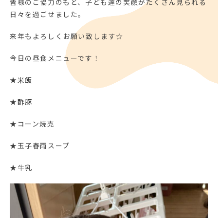
皆様のご協力のもと、子ども達の笑顔がたくさん見られる
日々を過ごせました。
来年もよろしくお願い致します☆
今日の昼食メニューです！
★米飯
★酢豚
★コーン焼売
★玉子春雨スープ
★牛乳