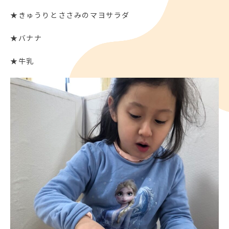
★きゅうりとささみのマヨサラダ
★バナナ
★牛乳