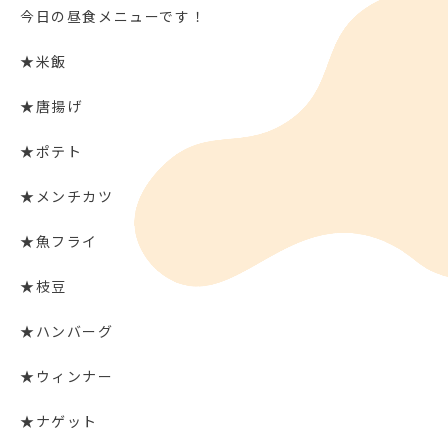
今日の昼食メニューです！
★米飯
★唐揚げ
★ポテト
★メンチカツ
★魚フライ
★枝豆
★ハンバーグ
★ウィンナー
★ナゲット