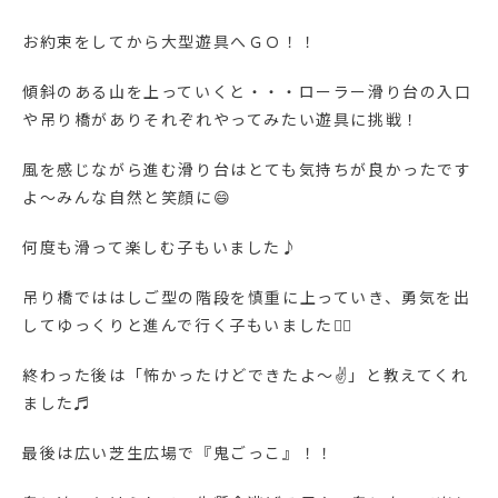
お約束をしてから大型遊具へＧＯ！！
傾斜のある山を上っていくと・・・ローラー滑り台の入口
や吊り橋がありそれぞれやってみたい遊具に挑戦！
風を感じながら進む滑り台はとても気持ちが良かったです
よ～みんな自然と笑顔に😄
何度も滑って楽しむ子もいました♪
吊り橋でははしご型の階段を慎重に上っていき、勇気を出
してゆっくりと進んで行く子もいました🚶‍♂️
終わった後は「怖かったけどできたよ～✌」と教えてくれ
ました♬
最後は広い芝生広場で『鬼ごっこ』！！