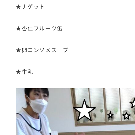
★ナゲット
★杏仁フルーツ缶
★卵コンソメスープ
★牛乳