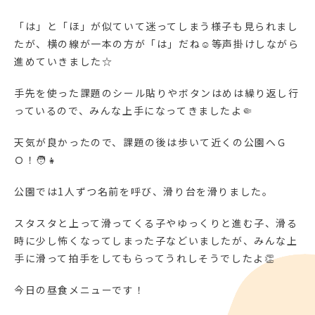
「は」と「ほ」が似ていて迷ってしまう様子も見られまし
たが、横の線が一本の方が「は」だね☺等声掛けしながら
進めていきました☆
手先を使った課題のシール貼りやボタンはめは繰り返し行
っているので、みんな上手になってきましたよ🤏
天気が良かったので、課題の後は歩いて近くの公園へＧ
Ｏ！🧑👧
公園では1人ずつ名前を呼び、滑り台を滑りました。
スタスタと上って滑ってくる子やゆっくりと進む子、滑る
時に少し怖くなってしまった子などいましたが、みんな上
手に滑って拍手をしてもらってうれしそうでしたよ👏
今日の昼食メニューです！