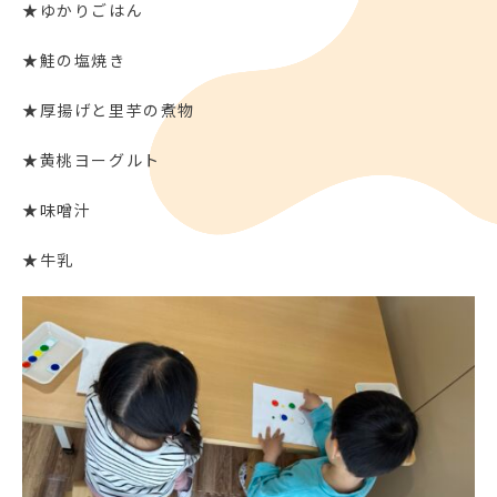
★ゆかりごはん
★鮭の塩焼き
★厚揚げと里芋の煮物
★黄桃ヨーグルト
★味噌汁
★牛乳