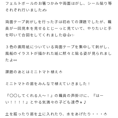
フェルトボールのお箸つかみや両面はがし、シール貼り等
それぞれ行いました✍
両面テープ剥がしを行った子は初めての課題でしたが、職
員が一回見本を見せるとじーっと見ていて、やりたいと手
を叩いて合図をしてくれました😄👍✨
３色の画用紙についている両面テープを集中して剥がし、
風船のイラストが描かれた紙に黙々と貼る姿が見られまし
たよ👀
課題のあとはミニトマト植え🍅
ミニトマトの苗をみんなで植えていきました！
『〇〇してくれる人～！』の職員の声掛けに、『はー
い！！！！』とやる気満々の子ども達🧑👧♪
土を掘ったり苗を土に入れたり、水をあげたり・・・🍅