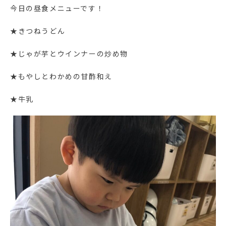
今日の昼食メニューです！
★きつねうどん
★じゃが芋とウインナーの炒め物
★もやしとわかめの甘酢和え
★牛乳