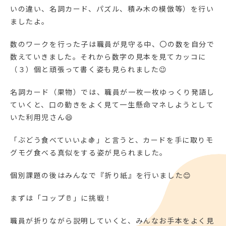
いの違い、名詞カード、パズル、積み木の模倣等）を行い
ましたよ。
数のワークを行った子は職員が見守る中、〇の数を自分で
数えていきました。それから数字の見本を見てカッコに
（３）個と頑張って書く姿も見られました😉
名詞カード（果物）では、職員が一枚一枚ゆっくり発語し
ていくと、口の動きをよく見て一生懸命マネしようとして
いた利用児さん😄
「ぶどう食べていいよ🍇」と言うと、カードを手に取りモ
グモグ食べる真似をする姿が見られました。
個別課題の後はみんなで『折り紙』を行いました😊
まずは「コップ🥛」に挑戦！
職員が折りながら説明していくと、みんなお手本をよく見