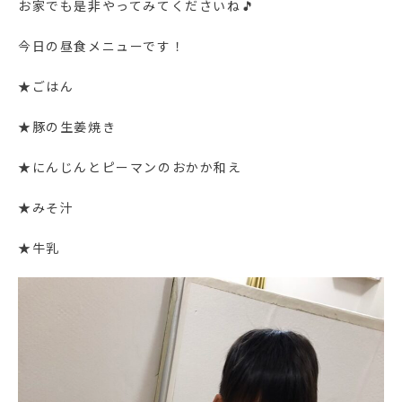
お家でも是非やってみてくださいね🎵
今日の昼食メニューです！
★ごはん
★豚の生姜焼き
★にんじんとピーマンのおかか和え
★みそ汁
★牛乳