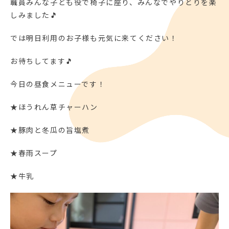
職員みんな子ども役で椅子に座り、みんなでやりとりを楽
しみました🎵
では明日利用のお子様も元気に来てください！
お待ちしてます🎵
今日の昼食メニューです！
★ほうれん草チャーハン
★豚肉と冬瓜の旨塩煮
★春雨スープ
★牛乳