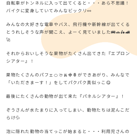
自転車がトンネルに入って出てくると・・・あら不思議！
バイクに変身していてみんなビックリ👀
みんなの大好きな電車やバス、飛行機や新幹線が出てくる
とうれしそうな声が聞こえ、よーく見ていました🚌🚗🛵🚄
🚀
それからおいしそうな果物がたくさん出てきた『エプロン
シアター』！
果物たくさんのパフェ🍊🍈🍌🍓🍍ができあがり、みんなで
「いただきまーす！」をしてパクパク真似っこ😋
最後にたくさんの動物が出て来た『パネルシアター』！
ぞうさんが水たまりに入ってしまい、動物たちは泥んこだ
らけ💦
泡に隠れた動物の当てっこが始まると・・・利用児さんの