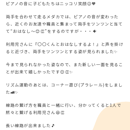
ピアノの音に子どもたちはニッコリ笑顔😉🧡
両手を合わせて走るメダカでは、ピアノの音が変わった
ら、近くのお友達や職員と集まって両手をツンツンと当て
て“おはなし～😊👏”をするのですが・・・🐠
利用児さんに『〇〇くんとおはなしするよ！』と声を掛け
ると近づき、両手をツンツンとする姿が見られました✨
今まで見られなかった姿なので、また新しい一面を見るこ
とが出来て嬉しかったです😊👏✨
リズム運動のあとは、コーナー遊び(プラレール)をしまし
た🚄✨
線路の繋げ方を職員と一緒に行い、分かってくると1人で
黙々と繋げる利用児さん😆👏
長い線路が出来ました🎵