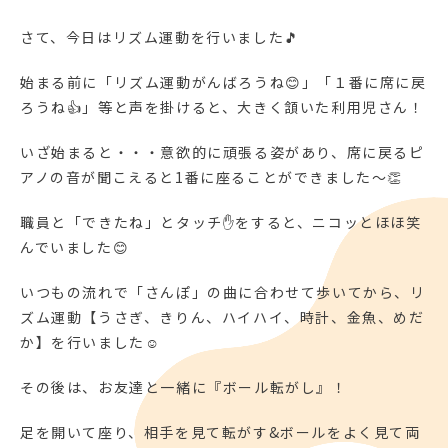
さて、今日はリズム運動を行いました🎵
始まる前に「リズム運動がんばろうね😊」「１番に席に戻
ろうね👍」等と声を掛けると、大きく頷いた利用児さん！
いざ始まると・・・意欲的に頑張る姿があり、席に戻るピ
アノの音が聞こえると1番に座ることができました～👏
職員と「できたね」とタッチ✋をすると、ニコッとほほ笑
んでいました😊
いつもの流れで「さんぽ」の曲に合わせて歩いてから、リ
ズム運動【うさぎ、きりん、ハイハイ、時計、金魚、めだ
か】を行いました☺
その後は、お友達と一緒に『ボール転がし』！
足を開いて座り、相手を見て転がす&ボールをよく見て両