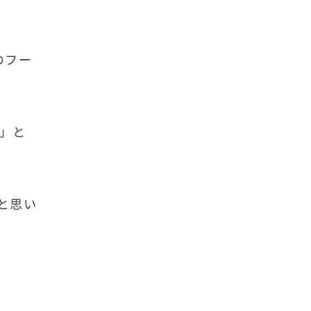
のフー
」と
と思い