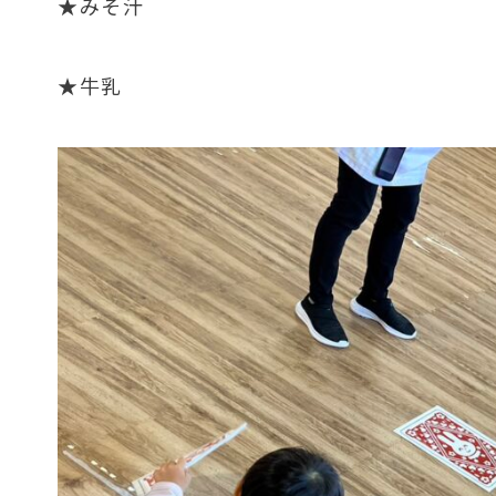
★みそ汁
★牛乳