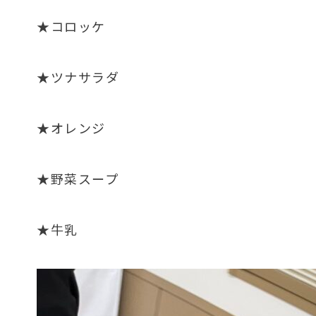
★コロッケ
★ツナサラダ
★オレンジ
★野菜スープ
★牛乳