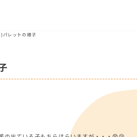
(水)パレットの様子
子
の出ている子もちらほらいますが・・・😧😢