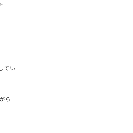
✨
してい
がら