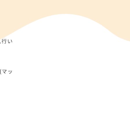
れ行い
(マッ