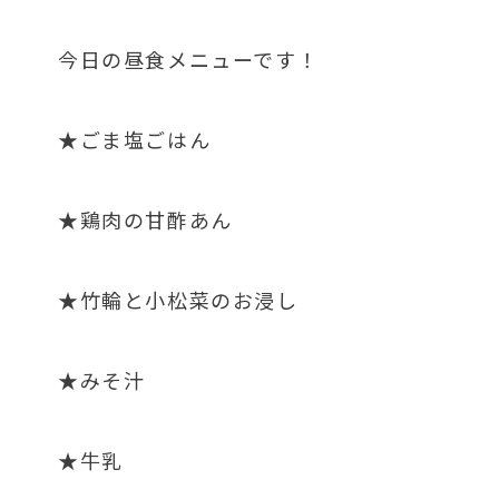
今日の昼食メニューです！
★ごま塩ごはん
★鶏肉の甘酢あん
★竹輪と小松菜のお浸し
★みそ汁
★牛乳