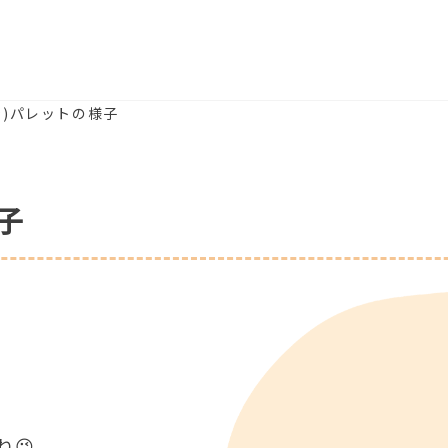
(金)パレットの様子
子
😉