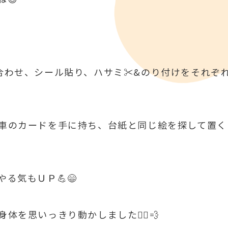
P合わせ、シール貼り、ハサミ✂&のり付けをそれぞ
く車のカードを手に持ち、台紙と同じ絵を探して置く
る気もＵＰ💪😄
を思いっきり動かしました🏃‍♂️💨