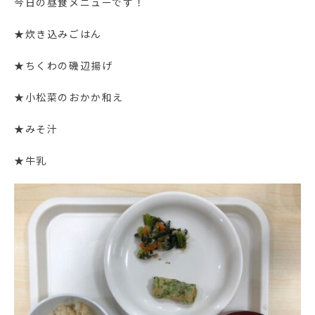
今日の昼食メニューです！
★炊き込みごはん
★ちくわの磯辺揚げ
★小松菜のおかか和え
★みそ汁
★牛乳