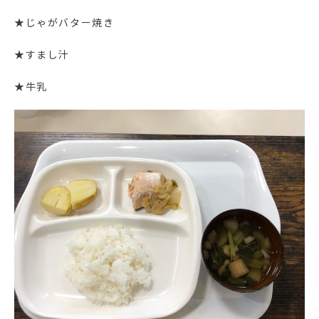
★じゃがバター焼き
★すまし汁
★牛乳