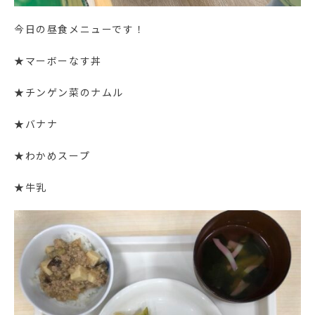
今日の昼食メニューです！
★マーボーなす丼
★チンゲン菜のナムル
★バナナ
★わかめスープ
★牛乳