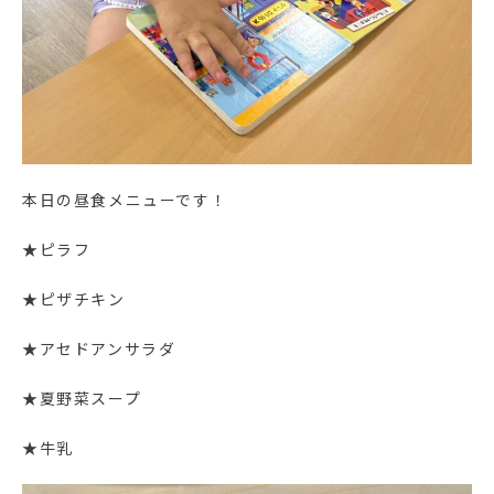
本日の昼食メニューです！
★ピラフ
★ピザチキン
★アセドアンサラダ
★夏野菜スープ
★牛乳