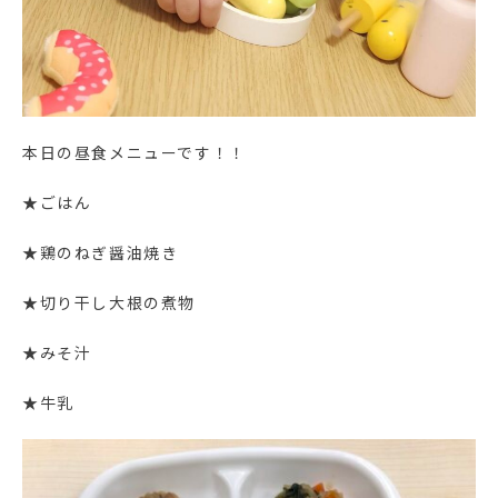
本日の昼食メニューです！！
★ごはん
★鶏のねぎ醤油焼き
★切り干し大根の煮物
★みそ汁
★牛乳