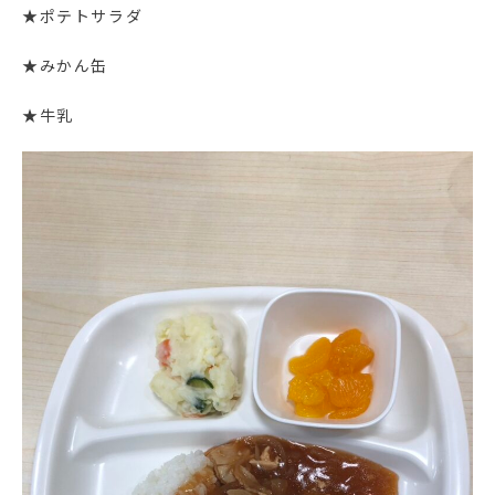
★ポテトサラダ
★みかん缶
★牛乳