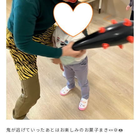
鬼が逃げていったあとはお楽しみのお菓子まき🍬🍪🍩