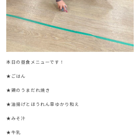
本日の昼食メニューです！
★ごはん
★鶏のうまだれ焼き
★油揚げとほうれん草ゆかり和え
★みそ汁
★牛乳