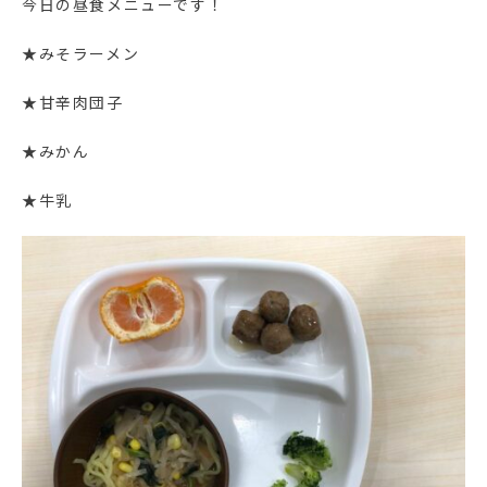
今日の昼食メニューです！
★みそラーメン
★甘辛肉団子
★みかん
★牛乳