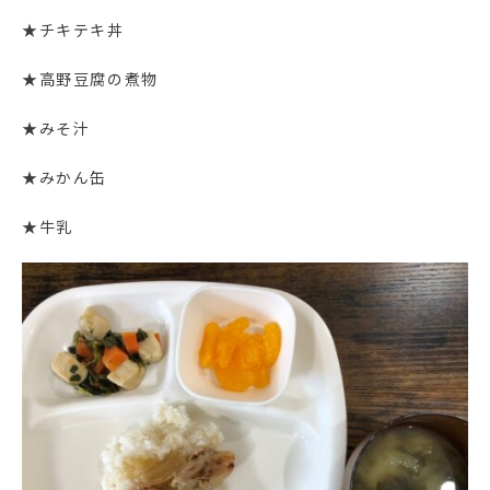
★チキテキ丼
★高野豆腐の煮物
★みそ汁
★みかん缶
★牛乳