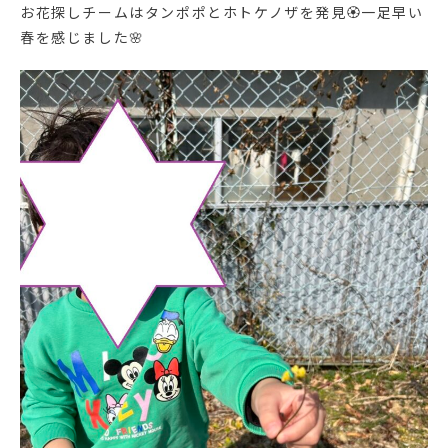
お花探しチームはタンポポとホトケノザを発見🏵️一足早い
春を感じました🌸