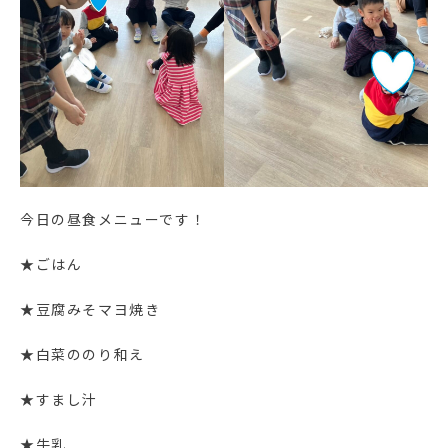
今日の昼食メニューです！
★ごはん
★豆腐みそマヨ焼き
★白菜ののり和え
★すまし汁
★牛乳