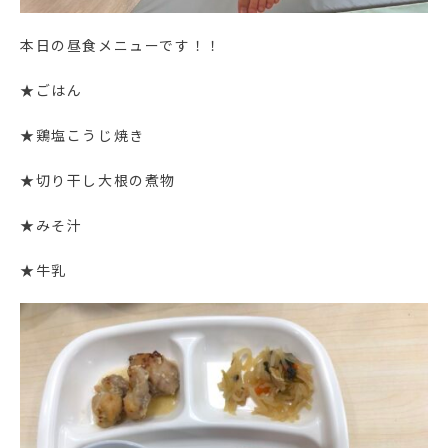
本日の昼食メニューです！！
★ごはん
★鶏塩こうじ焼き
★切り干し大根の煮物
★みそ汁
★牛乳