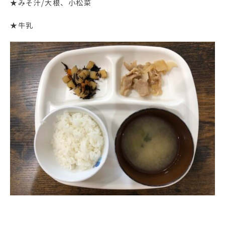
★みそ汁/大根、小松菜
★牛乳