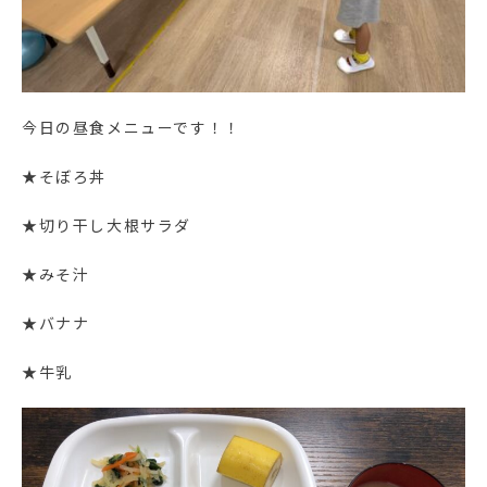
今日の昼食メニューです！！
★そぼろ丼
★切り干し大根サラダ
★みそ汁
★バナナ
★牛乳