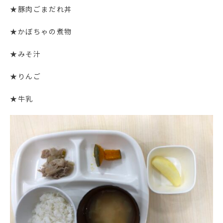
★豚肉ごまだれ丼
★かぼちゃの煮物
★みそ汁
★りんご
★牛乳