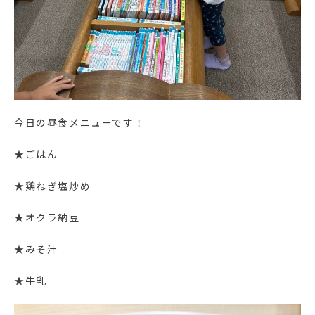
今日の昼食メニューです！
★ごはん
★鶏ねぎ塩炒め
★オクラ納豆
★みそ汁
★牛乳