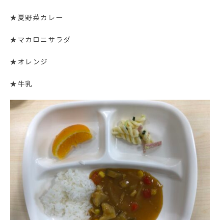
★夏野菜カレー
★マカロニサラダ
★オレンジ
★牛乳