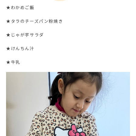
★わかめご飯
★タラのチーズパン粉焼き
★じゃが芋サラダ
★けんちん汁
★牛乳