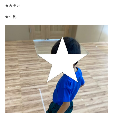
★みそ汁
★牛乳