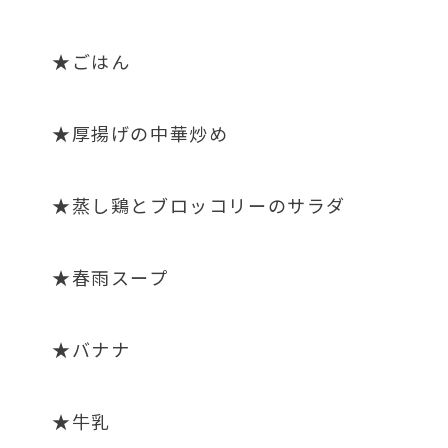
★ごはん
★厚揚げの中華炒め
★蒸し鶏とブロッコリーのサラダ
★春雨スープ
★バナナ
★牛乳