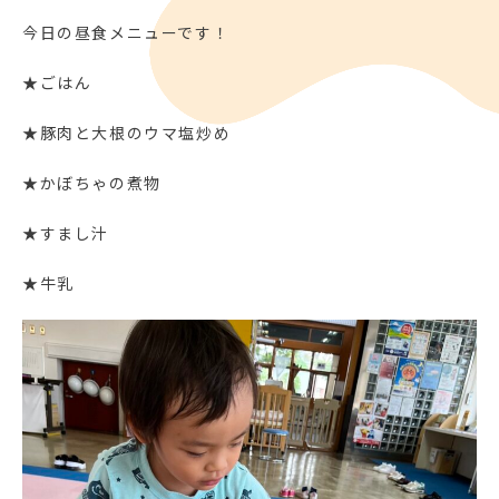
今日の昼食メニューです！
★ごはん
★豚肉と大根のウマ塩炒め
★かぼちゃの煮物
★すまし汁
★牛乳