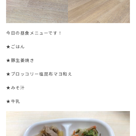
今日の昼食メニューです！
★ごはん
★豚生姜焼き
★ブロッコリー塩昆布マヨ和え
★みそ汁
★牛乳