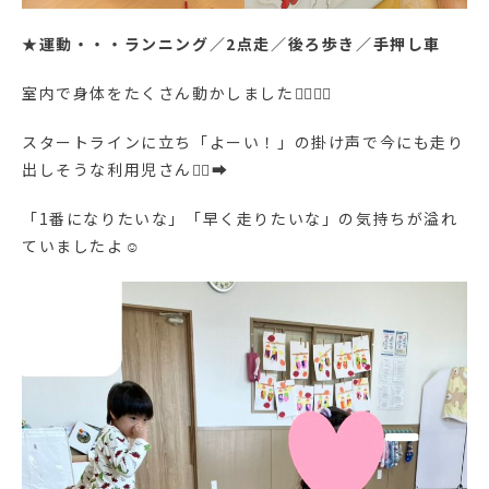
★
運動・・・ランニング／2点走／後ろ歩き／手押し車
室内で身体をたくさん動かしました🏃‍♀️🏃‍♂️
スタートラインに立ち「よーい！」の掛け声で今にも走り
出しそうな利用児さん🏃‍♂️‍➡️
「1番になりたいな」「早く走りたいな」の気持ちが溢れ
ていましたよ☺